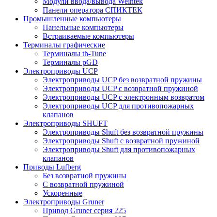
Модули ввода/вывода Weintek
Панели оператора СПИКТЕК
Промышленные компьютеры
Панельные компьютеры
Встраиваемые компьютеры
Терминалы графические
Терминалы th-Tune
Терминалы pGD
Электроприводы UCP
Электроприводы UCP без возвратной пружины
Электроприводы UCP с возвратной пружиной
Электроприводы UCP с электронным возвратом
Электроприводы UCP для противопожарных
клапанов
Электроприводы SHUFT
Электроприводы Shuft без возвратной пружины
Электроприводы Shuft с возвратной пружиной
Электроприводы Shuft для противопожарных
клапанов
Приводы Lufberg
Без возвратной пружины
С возвратной пружиной
Ускоренные
Электроприводы Gruner
Привод Gruner серия 225