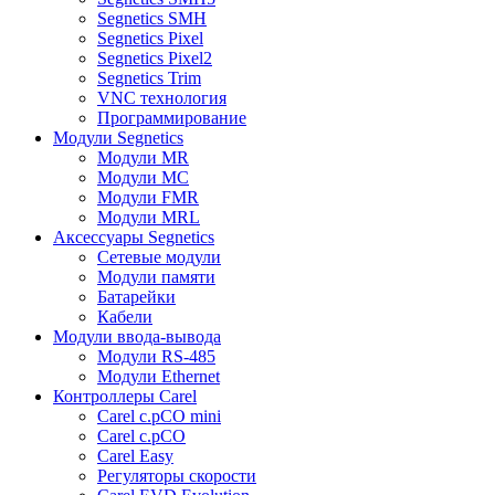
Segnetics SMH
Segnetics Pixel
Segnetics Pixel2
Segnetics Trim
VNC технология
Программирование
Модули Segnetics
Модули MR
Модули MC
Модули FMR
Модули MRL
Аксессуары Segnetics
Сетевые модули
Модули памяти
Батарейки
Кабели
Модули ввода-вывода
Модули RS-485
Модули Ethernet
Контроллеры Carel
Carel c.pCO mini
Carel c.pCO
Carel Easy
Регуляторы скорости