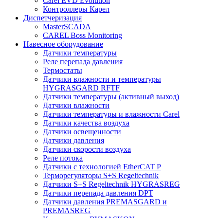
Carel EVD Evolution
Контроллеры Карел
Диспетчеризация
MasterSCADA
CAREL Boss Monitoring
Навесное оборудование
Датчики температуры
Реле перепада давления
Термостаты
Датчики влажности и температуры
HYGRASGARD RFTF
Датчики температуры (активный выход)
Датчики влажности
Датчики температуры и влажности Carel
Датчики качества воздуха
Датчики освещенности
Датчики давления
Датчики скорости воздуха
Реле потока
Датчики с технологией EtherCAT P
Терморегуляторы S+S Regeltechnik
Датчики S+S Regeltechnik HYGRASREG
Датчики перепада давления DPT
Датчики давления PREMASGARD и
PREMASREG