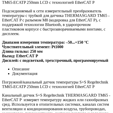
TM65-ECATP 250mm LCD с технологией EtherCAT P
Подсоединяемый к сети измерительный преобразователь
температуры с трубкой для датчика THERMASGARD TM65 -
EtherCAT P с разъемом M8 (кодировка для EtherCAT P), с
поддержкой технологии Bluetooth, в ударопрочном
пластиковом корпусе с быстрозаворачиваемыми винтами, c
дисплеем.
Диапазон измерения температура: –50...+150 °C
Чувствительный элемент: Pt1000
Длина гильзы: 250 мм
Выход: EtherCAT P
Дисплей: с подсветкой, трехстрочный, программируемый
Описание
Документация
Погружной/канальный датчик температуры S+S Regeltechnik
TM65-ECATP 250mm LCD с технологией EtherCAT P
Канальный датчик S+S Regeltechnik THERMASGARD TM65 -
EtherCAT P измеряет температуру жидких или газообразных
сред. Используется в отопительных системах, каналах систем
вентиляции и кондиционирования воздуха, трубопроводах,