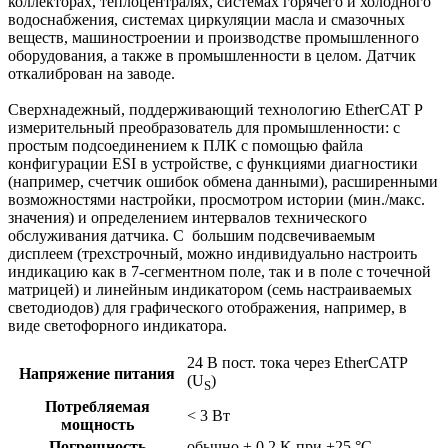
коллекторах, теплоцентралях, системах горячего и холодного
водоснабжения, системах циркуляции масла и смазочных
веществ, машиностроении и производстве промышленного
оборудования, а также в промышленности в целом. Датчик
откалиброван на заводе.
Сверхнадежный, поддерживающий технологию EtherCAT P
измерительный преобразователь для промышленности: с
простым подсоединением к ПЛК с помощью файла
конфигурации ESI в устройстве, с функциями диагностики
(например, счетчик ошибок обмена данными), расширенными
возможностями настройки, просмотром истории (мин./макс.
значения) и определением интервалов технического
обслуживания датчика. С большим подсвечиваемым
дисплеем (трехстрочный, можно индивидуально настроить
индикацию как в 7-сегментном поле, так и в поле с точечной
матрицей) и линейным индикатором (семь настраиваемых
светодиодов) для графического отображения, например, в
виде светофорного индикатора.
24 В пост. тока через EtherCATP
Напряжение питания
(U
)
S
Потребляемая
< 3 Вт
мощность
Погрешность
обычно ± 0,2 K при +25 °C