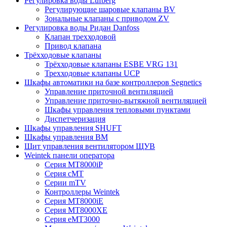
Регулировка воды Lufberg
Регулирующие шаровые клапаны BV
Зональные клапаны с приводом ZV
Регулировка воды Ридан Danfoss
Клапан трехходовой
Привод клапана
Трёхходовые клапаны
Трёхходовые клапаны ESBE VRG 131
Трехходовые клапаны UCP
Шкафы автоматики на базе контроллеров Segnetics
Управление приточной вентиляцией
Управление приточно-вытяжной вентиляцией
Шкафы управления тепловыми пунктами
Диспетчеризация
Шкафы управления SHUFT
Шкафы управления BM
Щит управления вентилятором ЩУВ
Weintek панели оператора
Серия MT8000iP
Серия cMT
Серии mTV
Контроллеры Weintek
Серия MT8000iE
Серия MT8000XE
Серия eMT3000