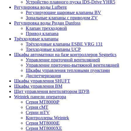
Устройство плавного пуска IDS-Drive YHR5
Регулировка воды Lufberg
Регулирующие шаровые клапаны BV
Зональные клапаны с приводом ZV
Регулировка воды Ридан Danfoss
Клапан трехходовой
Привод клапана
Трёхходовые клапаны
Трёхходовые клапаны ESBE VRG 131
Трехходовые клапаны UCP
Шкафы автоматики на базе контроллеров Segnetics
Управление приточной вентиляцией
Управление приточно-вытяжной вентиляцией
Шкафы управления тепловыми пунктами
Диспетчеризация
Шкафы управления SHUFT
Шкафы управления BM
Щит управления вентилятором ЩУВ
Weintek панели оператора
Серия MT8000iP
Серия cMT
Серии mTV
Контроллеры Weintek
Серия MT8000iE
Серия MT8000XE