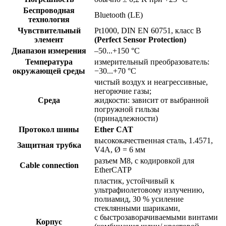
Беспроводная
Bluetooth (LE)
технология
Чувствительный
Pt1000, DIN EN 60751, класс B
элемент
(Perfect Sensor Protection)
Диапазон измерения
–50...+150 °C
Температура
измерительный преобразователь:
окружающей среды
−30...+70 °C
чистый воздух и неагрессивные,
негорючие газы;
Среда
жидкости: зависит от выбранной
погружной гильзы
(принадлежности)
Протокол шины
Ether CAT
высококачественная сталь, 1.4571,
Защитная трубка
V4A, Ø = 6 мм
разъем M8, с кодировкой для
Cable connection
EtherCATP
пластик, устойчивый к
ультрафиолетовому излучению,
полиамид, 30 % усиление
стеклянными шариками,
с быстрозаворачиваемыми винтами
Корпус