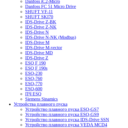
Danfoss iC2-Micro
Danfoss FC 51 Micro Drive
SHUFT VF-11
SHUFT SKI70
IDS-Drive Z-BK
IDS-Drive Z-NK
IDS-Drive N
IDS-Drive N-NK (Modbus)
IDS-Drive M
IDS-Drive M-vector
IDS-Drive MD
IDS-Drive Z
ESQ F 190
ESQ F 190s
ESQ-230
ESQ-760
ESQ-770
ESQ-600
ПЧ ESQ
Siemens Sinamics
Устройства плавного пуска
Устройство плавного пуска ESQ-GS7
Устройство плавного пуска ESQ-GS9
Устройство плавного пуска IDS-Drive SSN
Устройство плавного пуска VEDA MCD4