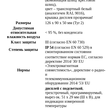
(комбинация шлиц/ крестовой
шлиц),
цвет – транспортный белый
(аналогичен RAL 9016),
крышка дисплея прозрачная!
Размеры
126 x 90 x 50 мм (Tyr 2)
Допустимая
относительная
< 95 %, без конденсата
влажность воздуха
Класс защиты
III (согласно EN 60 730)
IP 54
(согласно EN 60 529) в
Степень защиты
смонтированном состоянии
соответствие нормам ЕС, согласно
директиве 2014/ 30/ EU
«Электромагнитная
Нормы
совместимость», директиве о радио-
и
телекоммуникационном
оборудовании 2014/ 53/ EU
дисплей с подсветкой
,
трехстрочный, программируемый,
вырез ок. 51 x 29 мм (Ш x В), для
индикации измеренной
температуры