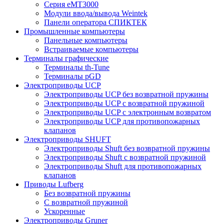
Серия eMT3000
Модули ввода/вывода Weintek
Панели оператора СПИКТЕК
Промышленные компьютеры
Панельные компьютеры
Встраиваемые компьютеры
Терминалы графические
Терминалы th-Tune
Терминалы pGD
Электроприводы UCP
Электроприводы UCP без возвратной пружины
Электроприводы UCP с возвратной пружиной
Электроприводы UCP с электронным возвратом
Электроприводы UCP для противопожарных
клапанов
Электроприводы SHUFT
Электроприводы Shuft без возвратной пружины
Электроприводы Shuft с возвратной пружиной
Электроприводы Shuft для противопожарных
клапанов
Приводы Lufberg
Без возвратной пружины
С возвратной пружиной
Ускоренные
Электроприводы Gruner