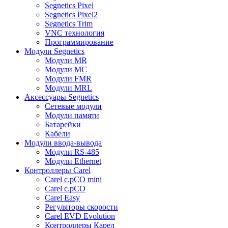
Segnetics Pixel
Segnetics Pixel2
Segnetics Trim
VNC технология
Программирование
Модули Segnetics
Модули MR
Модули MC
Модули FMR
Модули MRL
Аксессуары Segnetics
Сетевые модули
Модули памяти
Батарейки
Кабели
Модули ввода-вывода
Модули RS-485
Модули Ethernet
Контроллеры Carel
Carel c.pCO mini
Carel c.pCO
Carel Easy
Регуляторы скорости
Carel EVD Evolution
Контроллеры Карел