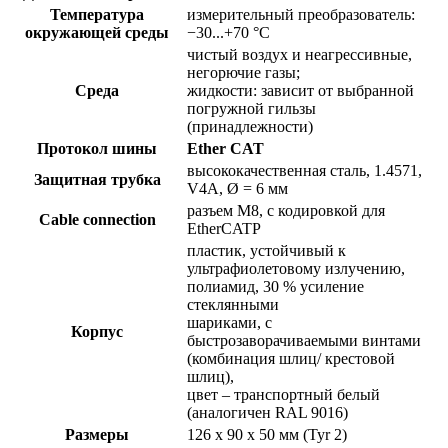
Температура
измерительный преобразователь:
окружающей среды
−30...+70 °C
чистый воздух и неагрессивные,
негорючие газы;
Среда
жидкости: зависит от выбранной
погружной гильзы
(принадлежности)
Протокол шины
Ether CAT
высококачественная сталь, 1.4571,
Защитная трубка
V4A, Ø = 6 мм
разъем M8, с кодировкой для
Cable connection
EtherCATP
пластик, устойчивый к
ультрафиолетовому излучению,
полиамид, 30 % усиление
стеклянными
шариками, с
Корпус
быстрозаворачиваемыми винтами
(комбинация шлиц/ крестовой
шлиц),
цвет – транспортный белый
(аналогичен RAL 9016)
Размеры
126 x 90 x 50 мм (Tyr 2)