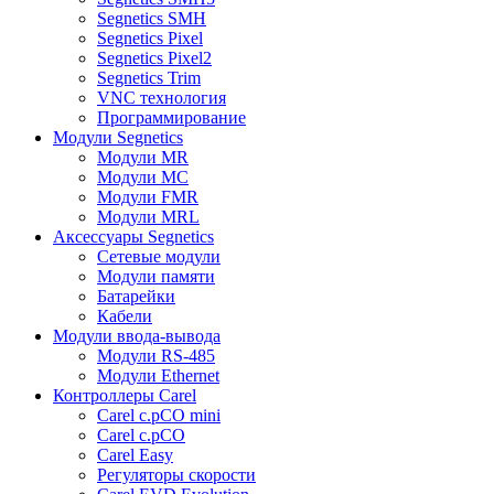
Segnetics SMH
Segnetics Pixel
Segnetics Pixel2
Segnetics Trim
VNC технология
Программирование
Модули Segnetics
Модули MR
Модули MC
Модули FMR
Модули MRL
Аксессуары Segnetics
Сетевые модули
Модули памяти
Батарейки
Кабели
Модули ввода-вывода
Модули RS-485
Модули Ethernet
Контроллеры Carel
Carel c.pCO mini
Carel c.pCO
Carel Easy
Регуляторы скорости