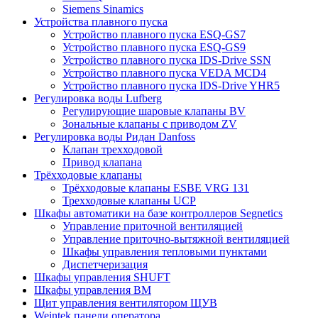
Siemens Sinamics
Устройства плавного пуска
Устройство плавного пуска ESQ-GS7
Устройство плавного пуска ESQ-GS9
Устройство плавного пуска IDS-Drive SSN
Устройство плавного пуска VEDA MCD4
Устройство плавного пуска IDS-Drive YHR5
Регулировка воды Lufberg
Регулирующие шаровые клапаны BV
Зональные клапаны с приводом ZV
Регулировка воды Ридан Danfoss
Клапан трехходовой
Привод клапана
Трёхходовые клапаны
Трёхходовые клапаны ESBE VRG 131
Трехходовые клапаны UCP
Шкафы автоматики на базе контроллеров Segnetics
Управление приточной вентиляцией
Управление приточно-вытяжной вентиляцией
Шкафы управления тепловыми пунктами
Диспетчеризация
Шкафы управления SHUFT
Шкафы управления BM
Щит управления вентилятором ЩУВ
Weintek панели оператора