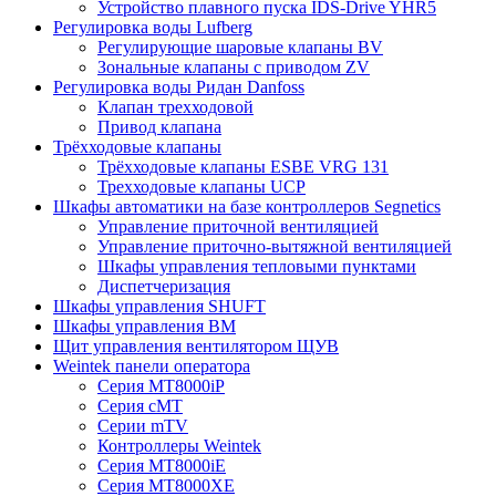
Устройство плавного пуска IDS-Drive YHR5
Регулировка воды Lufberg
Регулирующие шаровые клапаны BV
Зональные клапаны с приводом ZV
Регулировка воды Ридан Danfoss
Клапан трехходовой
Привод клапана
Трёхходовые клапаны
Трёхходовые клапаны ESBE VRG 131
Трехходовые клапаны UCP
Шкафы автоматики на базе контроллеров Segnetics
Управление приточной вентиляцией
Управление приточно-вытяжной вентиляцией
Шкафы управления тепловыми пунктами
Диспетчеризация
Шкафы управления SHUFT
Шкафы управления BM
Щит управления вентилятором ЩУВ
Weintek панели оператора
Серия MT8000iP
Серия cMT
Серии mTV
Контроллеры Weintek
Серия MT8000iE
Серия MT8000XE