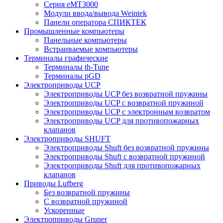
Серия eMT3000
Модули ввода/вывода Weintek
Панели оператора СПИКТЕК
Промышленные компьютеры
Панельные компьютеры
Встраиваемые компьютеры
Терминалы графические
Терминалы th-Tune
Терминалы pGD
Электроприводы UCP
Электроприводы UCP без возвратной пружины
Электроприводы UCP с возвратной пружиной
Электроприводы UCP с электронным возвратом
Электроприводы UCP для противопожарных
клапанов
Электроприводы SHUFT
Электроприводы Shuft без возвратной пружины
Электроприводы Shuft с возвратной пружиной
Электроприводы Shuft для противопожарных
клапанов
Приводы Lufberg
Без возвратной пружины
С возвратной пружиной
Ускоренные
Электроприводы Gruner