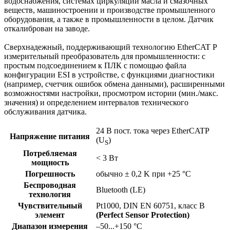
водоснабжения, системах циркуляции масла и смазочных
веществ, машиностроении и производстве промышленного
оборудования, а также в промышленности в целом. Датчик
откалиброван на заводе.
Сверхнадежный, поддерживающий технологию EtherCAT P
измерительный преобразователь для промышленности: с
простым подсоединением к ПЛК с помощью файла
конфигурации ESI в устройстве, с функциями диагностики
(например, счетчик ошибок обмена данными), расширенными
возможностями настройки, просмотром истории (мин./макс.
значения) и определением интервалов технического
обслуживания датчика.
24 В пост. тока через EtherCATP
Напряжение питания
(U
)
S
Потребляемая
< 3 Вт
мощность
Погрешность
обычно ± 0,2 K при +25 °C
Беспроводная
Bluetooth (LE)
технология
Чувствительный
Pt1000, DIN EN 60751, класс B
элемент
(Perfect Sensor Protection)
Диапазон измерения
–50...+150 °C