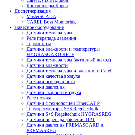
Carel EVD Evolution
Контроллеры Карел
Диспетчеризация
MasterSCADA
CAREL Boss Monitoring
Навесное оборудование
Датчики температуры
Реле перепада давления
Термостаты
Датчики влажности и температуры
HYGRASGARD RFTF
Датчики температуры (активный выход)
Датчики влажности
Датчики температуры и влажности Carel
Датчики качества воздуха
Датчики освещенности
Датчики давления
Датчики скорости воздуха
Реле потока
Датчики с технологией EtherCAT P
Терморегуляторы S+S Regeltechnik
Датчики S+S Regeltechnik HYGRASREG
Датчики перепада давления DPT
Датчики давления PREMASGARD и
PREMASREG