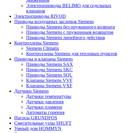
движением
Электроприводы BELIMO для седельных
клапанов
Электроприводы RIVOD
Приводы воздушных заслонок Siemens
Приводы Siemens без пружинного возврата
Приводы Siemens с пружинным возвратом
Приводы Siemens линейного действия
Контроллеры Siemens
Siemens Climatix
Контроллеры Siemens для тепловых пунктов
Приводы и клапаны Siemens
Приводы Siemens SAX
Приводы Siemens SKC
Приводы Siemens SQL
Клапаны Siemens VVF
Клапаны Siemens VXF
Датчики Siemens
Датчики температуры
Датчики давления
Датчики пламени
Автоматы горения
Насосы GRUNDFOS
Смесительные узлы SHUFT
Умный дом HOMMYN