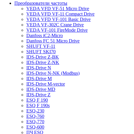
Преобразователи частоты
VEDA VFD VF-51 Micro Drive
VEDA VFD VF-11 Compact Drive
VEDA VFD VF-101 Basic Drive
VEDA VF-302C Crane Drive
VEDA VF-101 FireMode Drive
Danfoss iC2-Micro
Danfoss FC 51 Micro Drive
SHUFT VF-11
SHUFT SKI70
IDS-Drive Z-BK
IDS-Drive Z-NK
IDS-Drive N
IDS-Drive N-NK (Modbus)
IDS-Drive M
IDS-Drive M-vector
IDS-Drive MD
IDS-Drive Z
ESQ F 190
ESQ F 190s
ESQ-230
ESQ-760
ESQ-770
ESQ-600
ПЧ ESQ