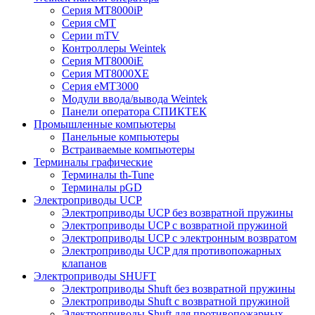
Серия MT8000iP
Серия cMT
Серии mTV
Контроллеры Weintek
Серия MT8000iE
Серия MT8000XE
Серия eMT3000
Модули ввода/вывода Weintek
Панели оператора СПИКТЕК
Промышленные компьютеры
Панельные компьютеры
Встраиваемые компьютеры
Терминалы графические
Терминалы th-Tune
Терминалы pGD
Электроприводы UCP
Электроприводы UCP без возвратной пружины
Электроприводы UCP с возвратной пружиной
Электроприводы UCP с электронным возвратом
Электроприводы UCP для противопожарных
клапанов
Электроприводы SHUFT
Электроприводы Shuft без возвратной пружины
Электроприводы Shuft с возвратной пружиной
Электроприводы Shuft для противопожарных