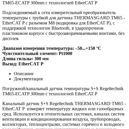
TM65-ECATP 300mm с технологией EtherCAT P
Подсоединяемый к сети измерительный преобразователь
температуры с трубкой для датчика THERMASGARD TM65 -
EtherCAT P с разъемом M8 (кодировка для EtherCAT P), с
поддержкой технологии Bluetooth, в ударопрочном
пластиковом корпусе с быстрозаворачиваемыми винтами, без
дисплея.
Диапазон измерения температура: –50...+150 °C
Чувствительный элемент: Pt1000
Длина гильзы: 300 мм
Выход: EtherCAT P
Описание
Документация
Погружной/канальный датчик температуры S+S Regeltechnik
TM65-ECATP 300mm с технологией EtherCAT P
Канальный датчик S+S Regeltechnik THERMASGARD TM65 -
EtherCAT P измеряет температуру жидких или газообразных
сред. Используется в отопительных системах, каналах систем
вентиляции и кондиционирования воздуха, трубопроводах,
коллекторах, теплоцентралях, системах горячего и холодного