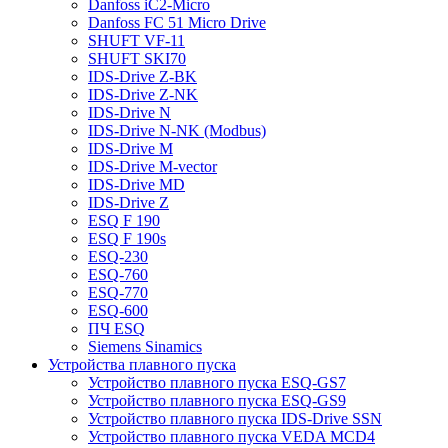
Danfoss iC2-Micro
Danfoss FC 51 Micro Drive
SHUFT VF-11
SHUFT SKI70
IDS-Drive Z-BK
IDS-Drive Z-NK
IDS-Drive N
IDS-Drive N-NK (Modbus)
IDS-Drive M
IDS-Drive M-vector
IDS-Drive MD
IDS-Drive Z
ESQ F 190
ESQ F 190s
ESQ-230
ESQ-760
ESQ-770
ESQ-600
ПЧ ESQ
Siemens Sinamics
Устройства плавного пуска
Устройство плавного пуска ESQ-GS7
Устройство плавного пуска ESQ-GS9
Устройство плавного пуска IDS-Drive SSN
Устройство плавного пуска VEDA MCD4