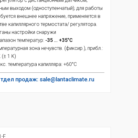
регулятор с дистанционным датчиком,
ным выходом (одноступенчатый); для работы
ебуется внешнее напряжение, применяется в
тве капиллярного термостата/ регулятора.
ганы настройки снаружи
апазон температур:
-35 ... +35°C
мпературная зона нечувств. (фиксир.), прибл.:
 (± 1 K)
кс. температура капилляра: +60°C
тдел продаж: sale@lantaclimate.ru
1-F