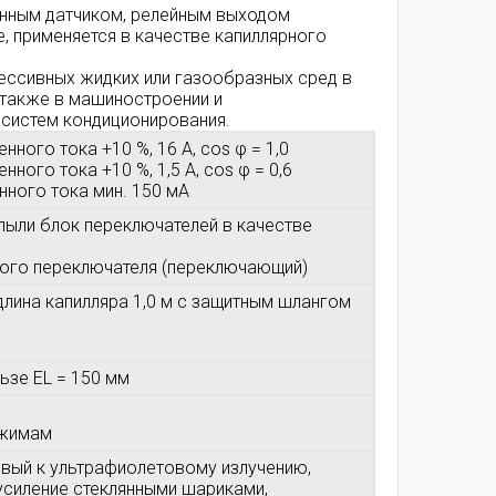
онным датчиком, релейным выходом
, применяется в качестве капиллярного
рессивных жидких или газообразных сред в
а также в машиностроении и
 систем кондиционирования.
нного тока +10 %, 16 A, cos φ = 1,0
ного тока +10 %, 1,5 A, cos φ = 0,6
нного тока мин. 150 мА
пыли блок переключателей в качестве
ого переключателя (переключающий)
длина капилляра 1,0 м с защитным шлангом
ьзе EL = 150 мм
ажимам
ивый к ультрафиолетовому излучению,
усиление стеклянными шариками,