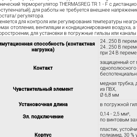
нический терморегулятор THERMASREG TR 1 - F с дистанци
оступенчатый); для работы не требуется внешнее напряжение
остата/ регулятора.
еняется для контроля или регулирования температуры неаг
емах отопления, вентиляции и кондиционирования воздуха, 
оростроении, для установки в погружные гильзы или каналы
24…250 B переме
мутационная способность (контактная
24…250 B перемен
нагрузка)
при 24 B переме
защищенный от 
Контакт
однополюсного
беспотенциальн
медная трубка, 
Чувствительный элемент
из ПВХ,
Ø 6,8 мм
Установочная длина
в погружной гил
0,14 - 2,5 мм²,
Эл. подключение
по винтовым з
пластик, устойч
Корпус
полиамид, 30 % 