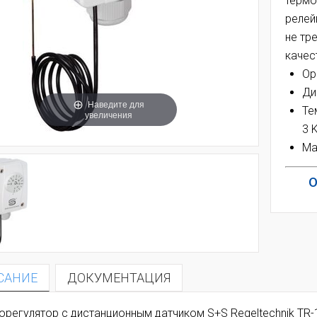
термо
релей
не тр
качес
Ор
Ди
Наведите для
Те
увеличения
3 K
Ма
О
САНИЕ
ДОКУМЕНТАЦИЯ
орегулятор с дистанционным датчиком S+S Regeltechnik TR-