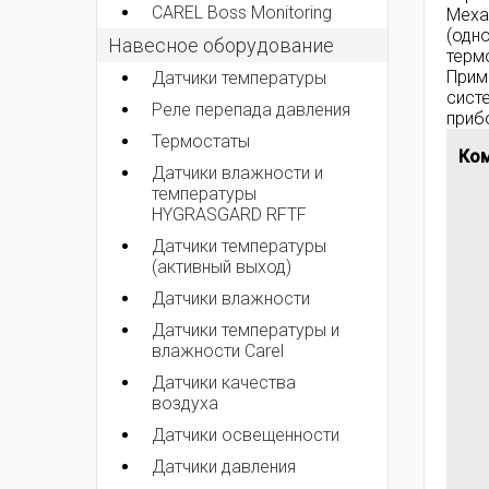
CAREL Boss Monitoring
Меха
(одн
Навесное оборудование
терм
Прим
Датчики температуры
сист
Реле перепада давления
приб
Термостаты
Ком
Датчики влажности и
температуры
HYGRASGARD RFTF
Датчики температуры
(активный выход)
Датчики влажности
Датчики температуры и
влажности Carel
Датчики качества
воздуха
Датчики освещенности
Датчики давления