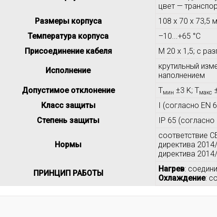
цвет — транспор
Размеры корпуса
108 x 70 x 73,5 м
Температура корпуса
–10...+65 °C
Присоединение кабеля
M 20 x 1,5; с ра
крутильный изм
Исполнение
наполнением
Допустимое отклонение
T
±3 K; T
±
мин
макс
Класс защиты
I (согласно EN 6
Степень защиты
IP 65 (согласно
соответствие C
Нормы
директива 2014
директива 2014
Нагрев
: соедини
ПРИНЦИП РАБОТЫ
Охлаждение
: с