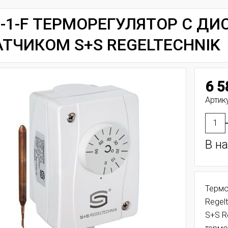
R-1-F ТЕРМОРЕГУЛЯТОР С 
ТЧИКОМ S+S REGELTECHNIK
6 5
Артик
В н
Термо
Regelt
S+S R