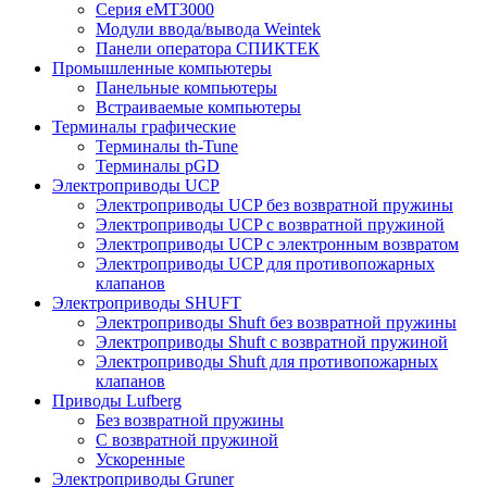
Серия eMT3000
Модули ввода/вывода Weintek
Панели оператора СПИКТЕК
Промышленные компьютеры
Панельные компьютеры
Встраиваемые компьютеры
Терминалы графические
Терминалы th-Tune
Терминалы pGD
Электроприводы UCP
Электроприводы UCP без возвратной пружины
Электроприводы UCP с возвратной пружиной
Электроприводы UCP с электронным возвратом
Электроприводы UCP для противопожарных
клапанов
Электроприводы SHUFT
Электроприводы Shuft без возвратной пружины
Электроприводы Shuft с возвратной пружиной
Электроприводы Shuft для противопожарных
клапанов
Приводы Lufberg
Без возвратной пружины
С возвратной пружиной
Ускоренные
Электроприводы Gruner