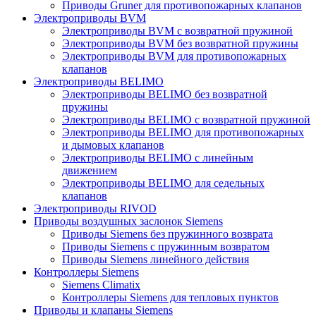
Приводы Gruner для противопожарных клапанов
Электроприводы BVM
Электроприводы BVM с возвратной пружиной
Электроприводы BVM без возвратной пружины
Электроприводы BVM для противопожарных
клапанов
Электроприводы BELIMO
Электроприводы BELIMO без возвратной
пружины
Электроприводы BELIMO с возвратной пружиной
Электроприводы BELIMO для противопожарных
и дымовых клапанов
Электроприводы BELIMO с линейным
движением
Электроприводы BELIMO для седельных
клапанов
Электроприводы RIVOD
Приводы воздушных заслонок Siemens
Приводы Siemens без пружинного возврата
Приводы Siemens с пружинным возвратом
Приводы Siemens линейного действия
Контроллеры Siemens
Siemens Climatix
Контроллеры Siemens для тепловых пунктов
Приводы и клапаны Siemens