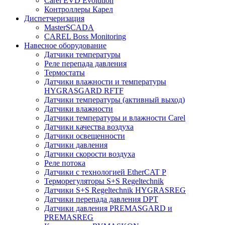
Carel EVD Evolution
Контроллеры Карел
Диспетчеризация
MasterSCADA
CAREL Boss Monitoring
Навесное оборудование
Датчики температуры
Реле перепада давления
Термостаты
Датчики влажности и температуры
HYGRASGARD RFTF
Датчики температуры (активный выход)
Датчики влажности
Датчики температуры и влажности Carel
Датчики качества воздуха
Датчики освещенности
Датчики давления
Датчики скорости воздуха
Реле потока
Датчики с технологией EtherCAT P
Терморегуляторы S+S Regeltechnik
Датчики S+S Regeltechnik HYGRASREG
Датчики перепада давления DPT
Датчики давления PREMASGARD и
PREMASREG