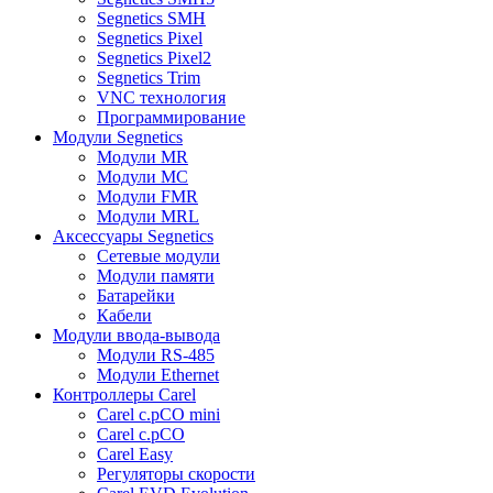
Segnetics SMH
Segnetics Pixel
Segnetics Pixel2
Segnetics Trim
VNC технология
Программирование
Модули Segnetics
Модули MR
Модули MC
Модули FMR
Модули MRL
Аксессуары Segnetics
Сетевые модули
Модули памяти
Батарейки
Кабели
Модули ввода-вывода
Модули RS-485
Модули Ethernet
Контроллеры Carel
Carel c.pCO mini
Carel c.pCO
Carel Easy
Регуляторы скорости