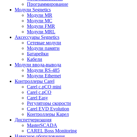
Программирование
Модули Segnetics
Модули MR
Модули MC
Модули FMR
Модули MRL
Аксессуары Segnetics
Сетевые модули
Модули памяти
Батарейки
Кабели
Модули ввода-вывода
Модули RS-485
Модули Ethernet
Контроллеры Carel
Carel c.pCO mini
Carel c.pCO
Carel Easy
Регуляторы скорости
Carel EVD Evolution
Контроллеры Карел
Диспетчеризация
MasterSCADA
CAREL Boss Monitoring
Навесное оборудование