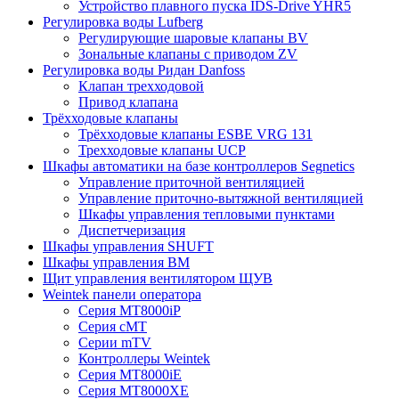
Устройство плавного пуска IDS-Drive YHR5
Регулировка воды Lufberg
Регулирующие шаровые клапаны BV
Зональные клапаны с приводом ZV
Регулировка воды Ридан Danfoss
Клапан трехходовой
Привод клапана
Трёхходовые клапаны
Трёхходовые клапаны ESBE VRG 131
Трехходовые клапаны UCP
Шкафы автоматики на базе контроллеров Segnetics
Управление приточной вентиляцией
Управление приточно-вытяжной вентиляцией
Шкафы управления тепловыми пунктами
Диспетчеризация
Шкафы управления SHUFT
Шкафы управления BM
Щит управления вентилятором ЩУВ
Weintek панели оператора
Серия MT8000iP
Серия cMT
Серии mTV
Контроллеры Weintek
Серия MT8000iE
Серия MT8000XE